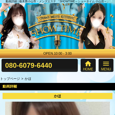
動画詳細 | 栃木県小山市・メンズエステ 「SHOWTIME～ショータイム 小山店～」
OPEN.10:00 - 3:00
home
menu
080-6079-6440
HOME
MENU
トップページ
かほ
動画詳細
かほ